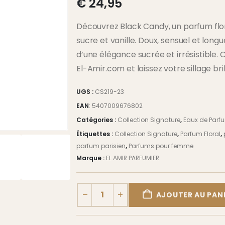
€
24,95
Découvrez Black Candy, un parfum flor
sucre et vanille. Doux, sensuel et long
d’une élégance sucrée et irrésistibl
El-Amir.com et laissez votre sillage bril
UGS :
CS219-23
EAN
:
5407009676802
Catégories :
Collection Signature
,
Eaux de Parf
Étiquettes :
Collection Signature
,
Parfum Floral
,
parfum parisien
,
Parfums pour femme
Marque :
EL AMIR PARFUMIER
AJOUTER AU PAN