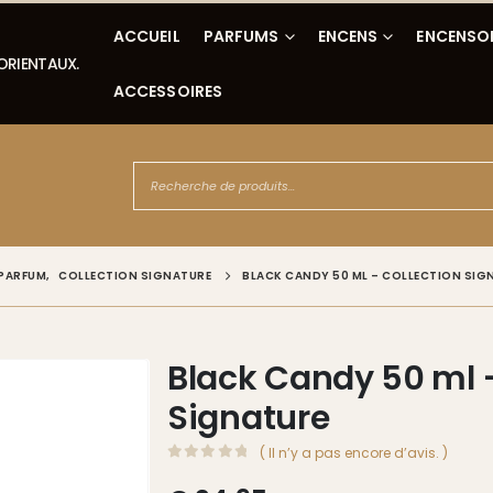
ACCUEIL
PARFUMS
ENCENS
ENCENSO
 ORIENTAUX.
ACCESSOIRES
 PARFUM
,
COLLECTION SIGNATURE
BLACK CANDY 50 ML – COLLECTION SIG
Black Candy 50 ml –
Signature
( Il n’y a pas encore d’avis. )
0
Sur 5