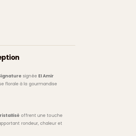
eption
Signature
signée
El Amir
se florale à la gourmandise
istallisé
offrent une touche
apportant rondeur, chaleur et