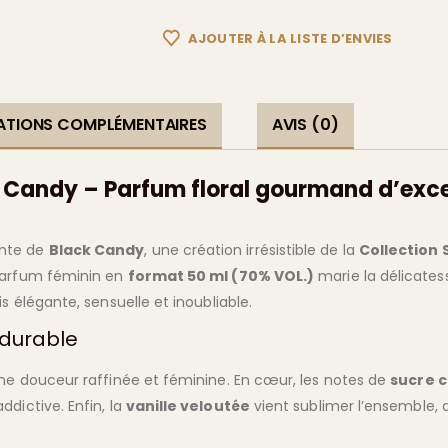
AJOUTER À LA LISTE D’ENVIES
ATIONS COMPLÉMENTAIRES
AVIS (0)
 Candy – Parfum floral gourmand d’exc
nte de
Black Candy
, une création irrésistible de la
Collection 
parfum féminin en
format 50 ml (70% VOL.)
marie la délicates
s élégante, sensuelle et inoubliable.
 durable
ne douceur raffinée et féminine. En cœur, les notes de
sucre cr
dictive. Enfin, la
vanille veloutée
vient sublimer l’ensemble, 