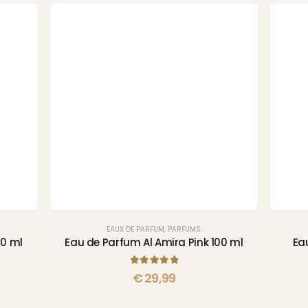
EAUX DE PARFUM
,
PARFUMS
00 ml
Eau de Parfum Al Amira Pink 100 ml
Ea
5.00
sur 5
€
29,99