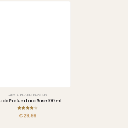
RUPTURE DE 
EAUX DE PARFUM
,
PARFUMS
EAUX DE PARFUM
,
P
u de Parfum Lara Rose 100 ml
Eau de parfum My Gold 
4.25
sur 5
4.75
sur 
€
29,99
€
29,99