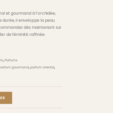
al et gourmand à l’orchidée,
ue durée, il enveloppe la peau
e. Commandez dès maintenant sur
ler de féminité raffinée.
um
,
Parfums
parfum gourmand
,
parfum oriental
,
IER