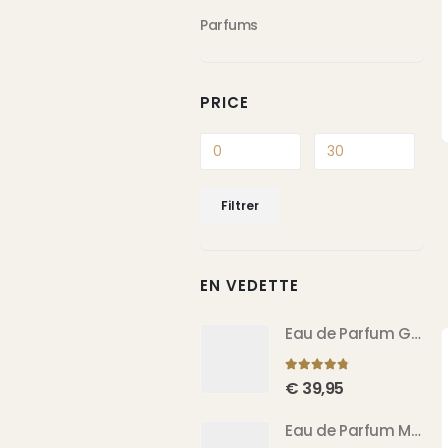
Parfums
PRICE
Prix
Prix
Filtrer
min
max
EN VEDETTE
Eau de Parfum Gold Patchouli 100 ml
4.67
sur 5
€
39,95
Eau de Parfum Musc Ghizlan 100 ml