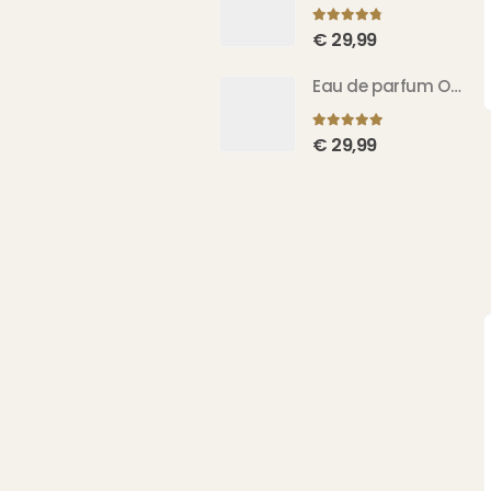
4.71
sur 5
€
29,99
Eau de parfum Oud El Amir 100 ml
5.00
sur 5
€
29,99