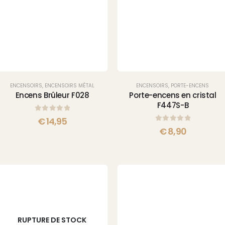
ENCENSOIRS
,
ENCENSOIRS MÉTAL
ENCENSOIRS
,
PORTE-ENCENS
Encens Brûleur F028
Porte-encens en cristal
F447S-B
0
sur 5
€
14,95
0
sur 5
€
8,90
RUPTURE DE STOCK