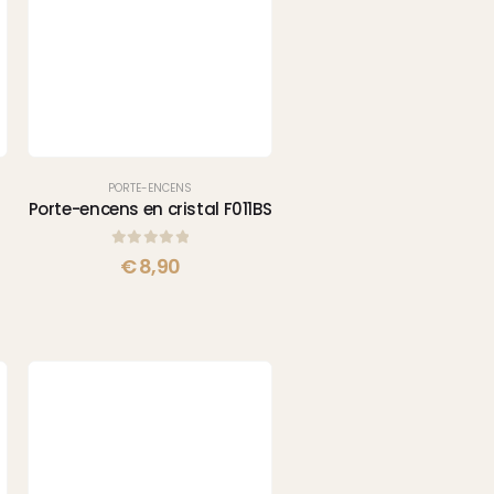
PORTE-ENCENS
Porte-encens en cristal F011BS
0
sur 5
€
8,90