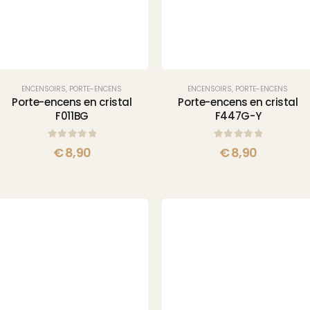
ENCENSOIRS
,
PORTE-ENCENS
ENCENSOIRS
,
PORTE-ENCENS
Porte-encens en cristal
Porte-encens en cristal
F011BG
F447G-Y
0
sur 5
0
sur 5
€
8,90
€
8,90