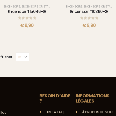
ENCENSOIRS
,
ENCENSOIRS CRISTAL
ENCENSOIRS
,
ENCENSOIRS CRISTAL
Encensoir T15046-G
Encensoir T10360-G
0
sur 5
0
sur 5
€
9,90
€
9,90
fficher:
BESOIN D’AIDE
INFORMATIONS
?
LÉGALES
LIRE LA FAQ
À PROPOS DE NOUS
lles