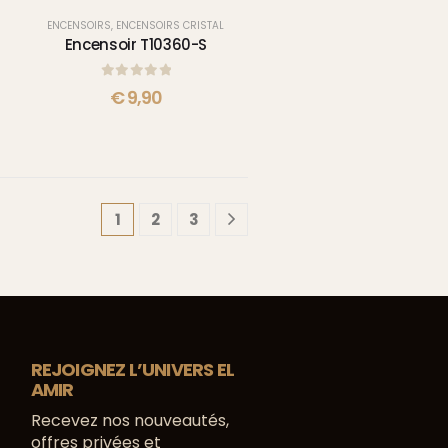
ENCENSOIRS
,
ENCENSOIRS CRISTAL
Encensoir T10360-S
0
sur 5
€
9,90
1
2
3
REJOIGNEZ L’UNIVERS EL
AMIR
Recevez nos nouveautés,
offres privées et