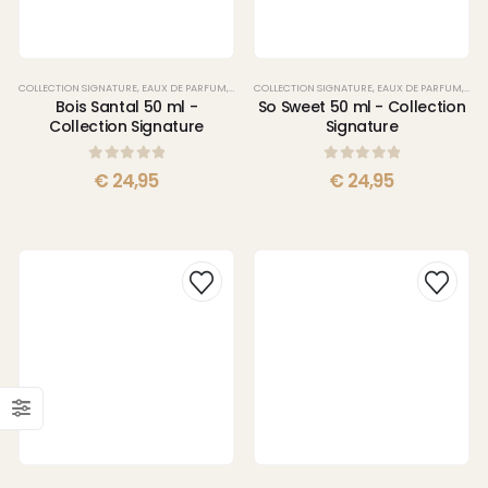
COLLECTION SIGNATURE
,
EAUX DE PARFUM
,
PARFUMS
COLLECTION SIGNATURE
,
EAUX DE PARFUM
,
PAR
Bois Santal 50 ml -
So Sweet 50 ml - Collection
Collection Signature
Signature
0
sur 5
0
sur 5
€
24,95
€
24,95