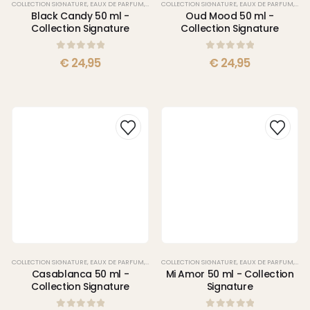
COLLECTION SIGNATURE
,
EAUX DE PARFUM
,
PARFUMS
COLLECTION SIGNATURE
,
EAUX DE PARFUM
,
PAR
Black Candy 50 ml -
Oud Mood 50 ml -
Collection Signature
Collection Signature
0
sur 5
0
sur 5
€
24,95
€
24,95
COLLECTION SIGNATURE
,
EAUX DE PARFUM
,
PARFUMS
COLLECTION SIGNATURE
,
EAUX DE PARFUM
,
PAR
Casablanca 50 ml -
Mi Amor 50 ml - Collection
Collection Signature
Signature