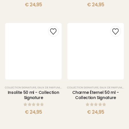
0
sur 5
0
sur 5
€
24,95
€
24,95
COLLECTION SIGNATURE
,
EAUX DE PARFUM
,
PARFUMS
COLLECTION SIGNATURE
,
EAUX DE PARFUM
,
PAR
Insolite 50 ml - Collection
Charme Éternel 50 ml -
Signature
Collection Signature
0
sur 5
0
sur 5
€
24,95
€
24,95