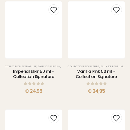
COLLECTION SIGNATURE
,
EAUX DE PARFUM
,
PARFUMS
COLLECTION SIGNATURE
,
EAUX DE PARFUM
,
PAR
Imperial Elixir 50 ml -
Vanilla Pink 50 ml -
Collection Signature
Collection Signature
0
sur 5
0
sur 5
€
24,95
€
24,95