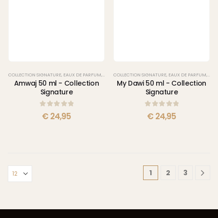
COLLECTION SIGNATURE
,
EAUX DE PARFUM
,
PARFUMS
COLLECTION SIGNATURE
,
EAUX DE PARFUM
,
PAR
Amwaj 50 ml - Collection
My Dawi 50 ml - Collection
Signature
Signature
0
sur 5
0
sur 5
€
24,95
€
24,95
1
2
3