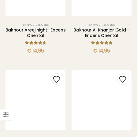
BAKHOUR
,
ENCENS
BAKHOUR
,
ENCENS
Bakhour Areej night- Encens
Bakhour Al Khanjar Gold –
Oriental
Encens Oriental
4.67
sur 5
5.00
sur 5
€
14,95
€
14,95