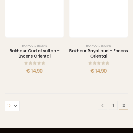
BAKHOUR
,
ENCENS
BAKHOUR
,
ENCENS
Bakhour Oud al sultan –
Bakhour Royal oud – Encens
Encens Oriental
Oriental
0
sur 5
0
sur 5
€
14,90
€
14,90
1
2