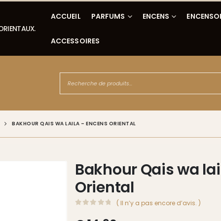
ACCUEIL
PARFUMS
ENCENS
ENCENSO
 ORIENTAUX.
ACCESSOIRES
BAKHOUR QAIS WA LAILA – ENCENS ORIENTAL
Bakhour Qais wa lai
Oriental
( Il n’y a pas encore d’avis. )
0
Sur 5