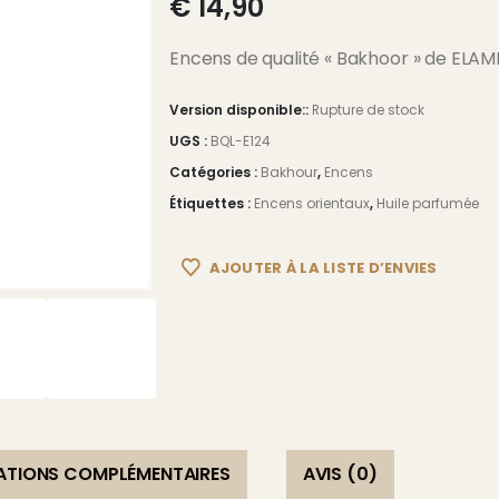
€
14,90
Encens de qualité « Bakhoor » de ELAMI
Version disponible::
Rupture de stock
UGS :
BQL-E124
Catégories :
Bakhour
,
Encens
Étiquettes :
Encens orientaux
,
Huile parfumée
AJOUTER À LA LISTE D’ENVIES
ATIONS COMPLÉMENTAIRES
AVIS (0)