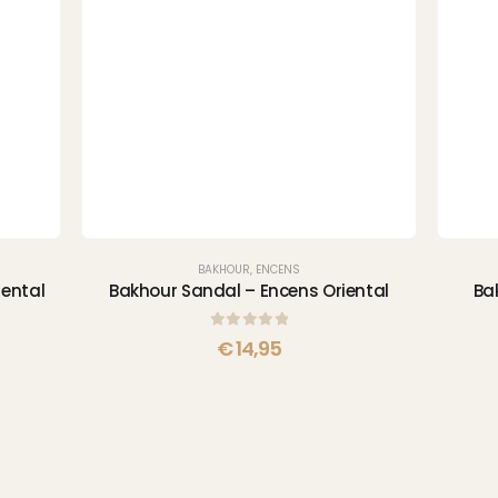
BAKHOUR
,
ENCENS
iental
Bakhour Sandal – Encens Oriental
Ba
0
sur 5
€
14,95