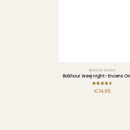
BAKHOUR
,
ENCENS
Bakhour Areej night- Encens Or
4.67
sur 5
€
14,95