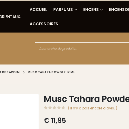
ACCUEIL
PARFUMS
ENCENS
ENCENSO
 ORIENTAUX.
ACCESSOIRES
S DE PARFUM
MUSC TAHARA POWDER 12 ML
Musc Tahara Powder
( Il n’y a pas encore d’avis. )
0
Sur 5
€
11,95