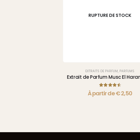
RUPTURE DE STOCK
EXTRAITS DE PARFUM
,
PARFUMS
Extrait de Parfum Musc El Har
4.67
sur 5
À partir de
€
2,50