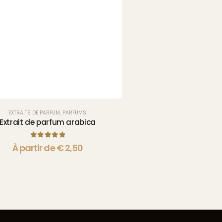
EXTRAITS DE PARFUM
,
PARFUMS
EXTRAITS DE PARFUM
,
Extrait de parfum arabica
Extrait de Parfum
5.00
sur 5
5.00
sur 
À partir de
€
2,50
À partir de
€