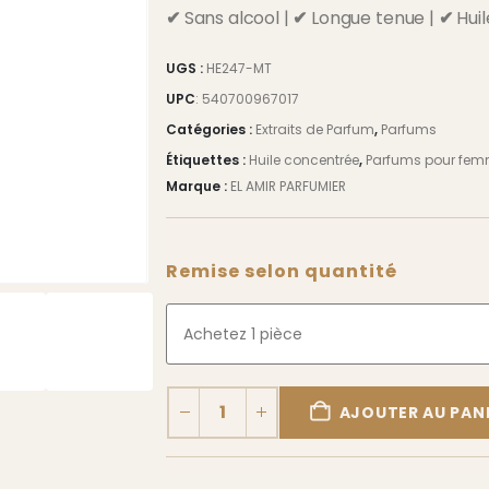
✔
Sans alcool |
✔
Longue tenue |
✔
Hui
UGS :
HE247-MT
UPC
:
540700967017
Catégories :
Extraits de Parfum
,
Parfums
Étiquettes :
Huile concentrée
,
Parfums pour fe
Marque :
EL AMIR PARFUMIER
Remise selon quantité
Achetez 1 pièce
AJOUTER AU PAN