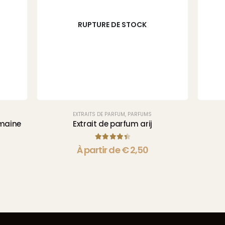
RUPTURE DE STOCK
EXTRAITS DE PARFUM
,
PARFUMS
amaine
Extrait de parfum arij
4.50
sur 5
À partir de
€
2,50