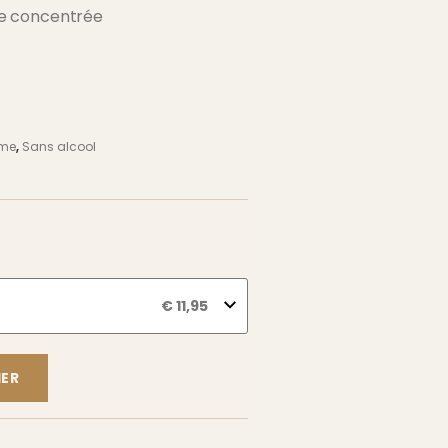
le concentrée
mme
,
Sans alcool
€
11,95
IER