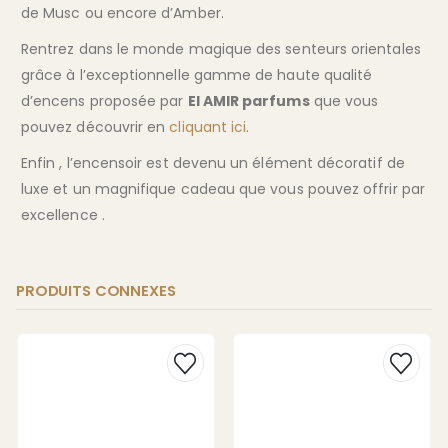
de Musc ou encore d’Amber.
Rentrez dans le monde magique des senteurs orientales
grâce à l’exceptionnelle gamme de haute qualité
d’encens proposée par
El AMIR parfums
que vous
pouvez découvrir en
cliquant ici
.
Enfin , l’encensoir est devenu un élément décoratif de
luxe et un magnifique cadeau que vous pouvez offrir par
excellence .
PRODUITS CONNEXES
Ce
produit
a
plusieurs
variations.
Les