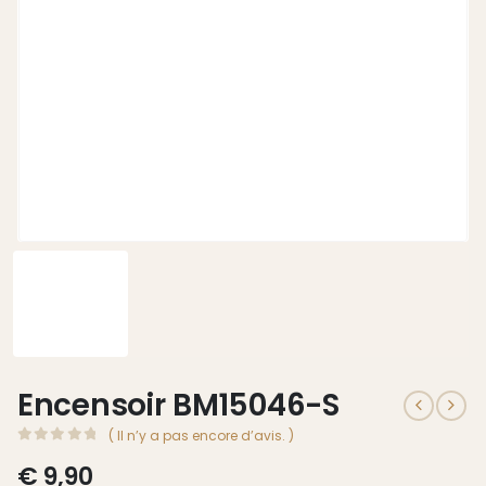
Encensoir BM15046-S
( Il n’y a pas encore d’avis. )
0
Sur 5
€
9,90