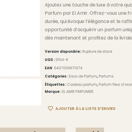
Ajoutez une touche de luxe à votre qu
Parfum par El Amir. Offrez-vous une f
durée, qui évoque l’élégance et le ra
opportunité d’acquérir un parfum un
dès maintenant et profitez de la livrai
Version disponible::
Rupture de stock
UGS :
EP04-R
EAN
:
5407009671074
Catégories :
Eaux de Parfum
,
Parfums
Étiquettes :
Cadeau parfum
,
Parfum fleur d’ora
Marque :
EL AMIR PARFUMIER
AJOUTER À LA LISTE D’ENVIES