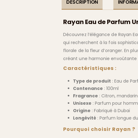
DESCRIPTION
INFORM
Rayan Eau de Parfum Un
Découvrez l’élégance de Rayan E
qui recherchent à la fois sophisti
florale de la fleur d’oranger. En 
créant une harmonie envoûtante 
Caractéristiques :
Type de produit
: Eau de Pa
Contenance
: 100ml
Fragrance
: Citron, mandari
Unisexe
: Parfum pour homm
Origine
: Fabriqué à Dubaï
Longévité
: Parfum longue d
Pourquoi choisir Rayan ?