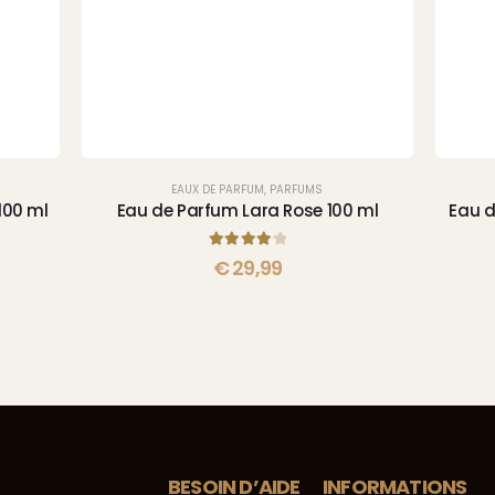
EAUX DE PARFUM
,
PARFUMS
100 ml
Eau de Parfum Lara Rose 100 ml
Eau d
4.25
sur 5
€
29,99
BESOIN D’AIDE
INFORMATIONS