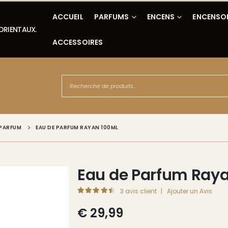
ACCUEIL
PARFUMS
ENCENS
ENCENSO
 ORIENTAUX.
ACCESSOIRES
 PARFUM
EAU DE PARFUM RAYAN 100ML
Eau de Parfum Ray
3
avis client
|
Ajouter un Avis
4.67
Sur 5
€
29,99