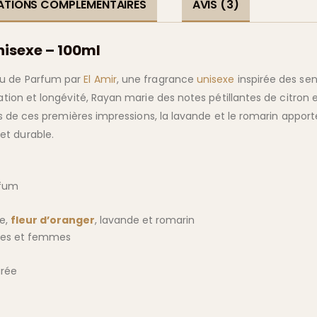
ATIONS COMPLÉMENTAIRES
AVIS (3)
isexe – 100ml
au de Parfum par
El Amir
, une fragrance
unisexe
inspirée des sen
cation et longévité, Rayan marie des notes pétillantes de citro
plus de ces premières impressions, la lavande et le romarin appor
et durable.
rfum
ne,
fleur d’oranger
, lavande et romarin
es et femmes
urée