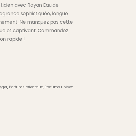
otidien avec Rayan Eau de
ragrance sophistiquée, longue
ffinement. Ne manquez pas cette
ique et captivant. Commandez
son rapide !
nger
,
Parfums orientaux
,
Parfums unisex