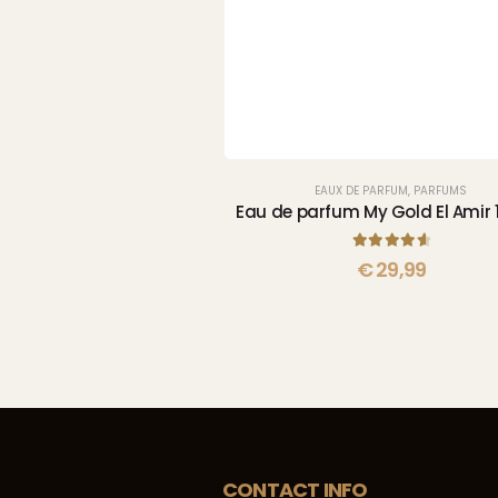
EAUX DE PARFUM
,
PARFUMS
Eau de parfum My Gold El Amir 
4.75
sur 5
€
29,99
CONTACT INFO