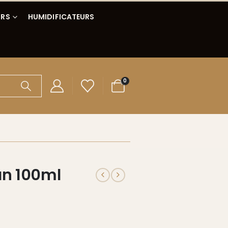
IRS
HUMIDIFICATEURS
0
an 100ml