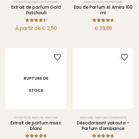
EXTRAITS DE PARFUM
,
PARFUMS
EAUX DE PARFUM
,
PARFUMS
Extrait de parfum Gold
Eau de Parfum Al Amira 100
Patchouli
ml
4.60
sur 5
4.80
sur 5
À partir de
€
2,50
€
29,99
RUPTURE DE
STOCK
EXTRAITS DE PARFUM
,
PARFUMS
PARFUMS
,
PARFUMS D'AMBIANCE
Extrait de parfum musc
Désodorisant yakouta –
blanc
Parfum d'ambiance