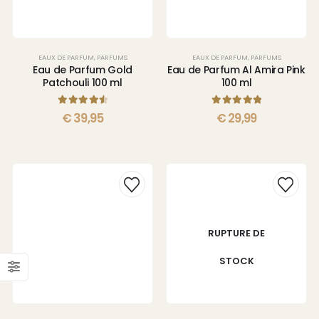
EAUX DE PARFUM
,
PARFUMS
EAUX DE PARFUM
,
PARFUMS
Eau de Parfum Gold
Eau de Parfum Al Amira Pink
Patchouli 100 ml
100 ml
4.67
sur 5
5.00
sur 5
€
39,95
€
29,99
RUPTURE DE
STOCK