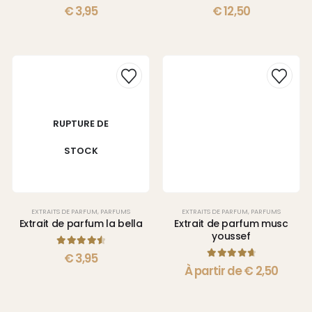
4.75
sur 5
4.83
sur 5
€
3,95
€
12,50
RUPTURE DE
STOCK
EXTRAITS DE PARFUM
,
PARFUMS
EXTRAITS DE PARFUM
,
PARFUMS
Extrait de parfum la bella
Extrait de parfum musc
youssef
4.67
sur 5
€
3,95
4.75
sur 5
À partir de
€
2,50