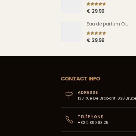
4.71
sur 5
€
29,99
Eau de parfum Oud El Amir 100 ml
5.00
sur 5
€
29,99
CONTACT INFO
ADRESSE
133 Rue De Brabant 1030 Bruxe
TÉLÉPHONE
+32 2 899 63 25