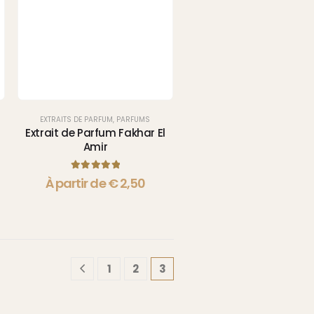
EXTRAITS DE PARFUM
,
PARFUMS
Extrait de Parfum Fakhar El
Amir
5.00
sur 5
À partir de
€
2,50
1
2
3