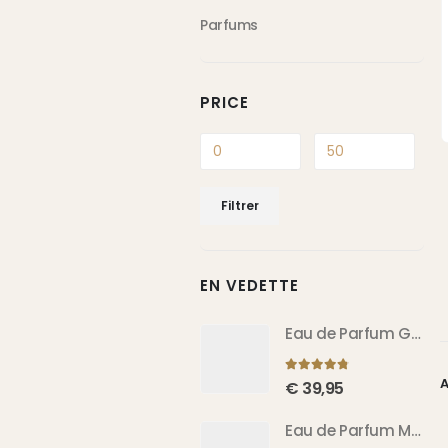
Parfums
PRICE
Prix
Prix
Filtrer
min
max
EN VEDETTE
Eau de Parfum Gold Patchouli 100 ml
A
4.67
sur 5
€
39,95
Eau de Parfum Musc Ghizlan 100 ml