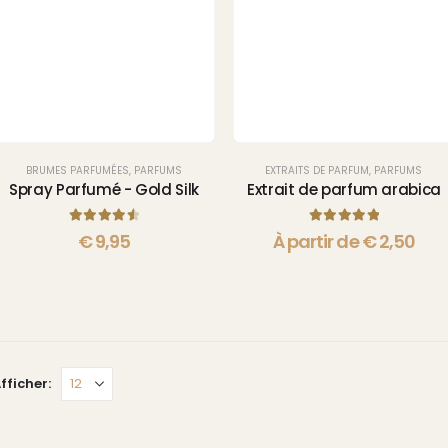
BRUMES PARFUMÉES
,
PARFUMS
EXTRAITS DE PARFUM
,
PARFUMS
Spray Parfumé - Gold Silk
Extrait de parfum arabica
4.63
sur 5
5.00
sur 5
€
9,95
À partir de
€
2,50
fficher: