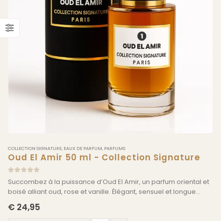
COLLECTION SIGNATURE
,
EAUX DE PARFUM
,
PARFUMS
Oud El Amir 50 ml - Collection Signature
0
sur 5
Succombez à la puissance d’Oud El Amir, un parfum oriental et
boisé alliant oud, rose et vanille. Élégant, sensuel et longue
durée, il incarne le luxe masculin par excellence. Commandez
€
24,95
dès maintenant sur El-Amir.com et laissez votre empreinte