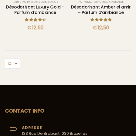
PARFUMS
,
PARFUMS D'AMBIANCE
PARFUMS
,
PARFUMS D'AMBIANCE
Désodorisant Luxury Gold –
Désodorisant Amber el amir
Parfum d’ambiance
– Parfum d’ambiance
4.67
sur 5
5.00
sur 5
€
12,50
€
12,50
CONTACT INFO
ADRESSE
133 Rue De Brabant 1030 Bruxelles