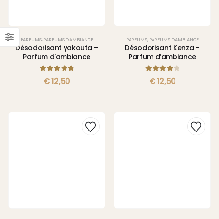
PARFUMS
,
PARFUMS D'AMBIANCE
PARFUMS
,
PARFUMS D'AMBIANCE
Désodorisant yakouta –
Désodorisant Kenza –
Parfum d'ambiance
Parfum d’ambiance
4.83
sur 5
4.00
sur 5
€
12,50
€
12,50