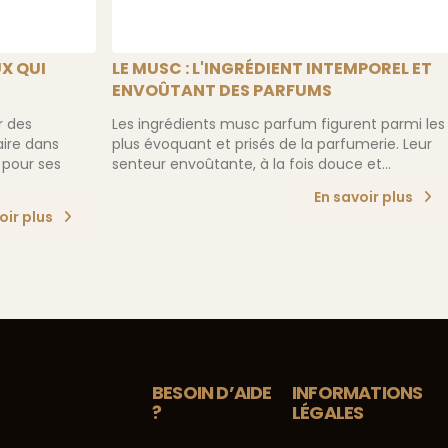
UX QUI
LE MUSC : L'INGRÉDIENT INTEMPOREL ET
ENVOÛTANT DES PARFUMS
r des
Les ingrédients musc parfum figurent parmi les
aire dans
plus évoquant et prisés de la parfumerie. Leur
 pour ses
senteur envoûtante, à la fois douce et...
En savoir plus
oir plus
BESOIN D’AIDE
INFORMATIONS
?
LÉGALES