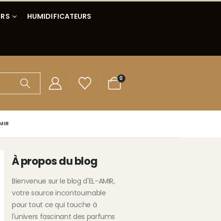
IRS
HUMIDIFICATEURS
0
AMIR
À propos du blog
Bienvenue sur le blog d'EL-AMIR,
votre source incontournable
pour tout ce qui touche à
l'univers fascinant des parfums