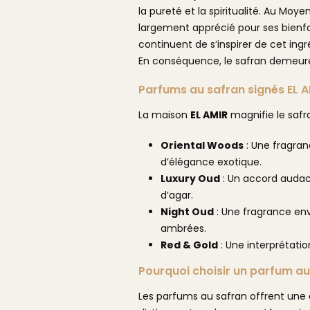
la pureté et la spiritualité. Au Moyen
largement apprécié pour ses bienfa
continuent de s’inspirer de cet ing
En conséquence, le safran demeure 
Parfums au safran signés EL 
La maison
EL AMIR
magnifie le safra
Oriental Woods
: Une fragran
d’élégance exotique.
Luxury Oud
: Un accord audaci
d’agar.
Night Oud
: Une fragrance en
ambrées.
Red & Gold
: Une interprétatio
Pourquoi choisir un parfum au
Les parfums au safran offrent une 