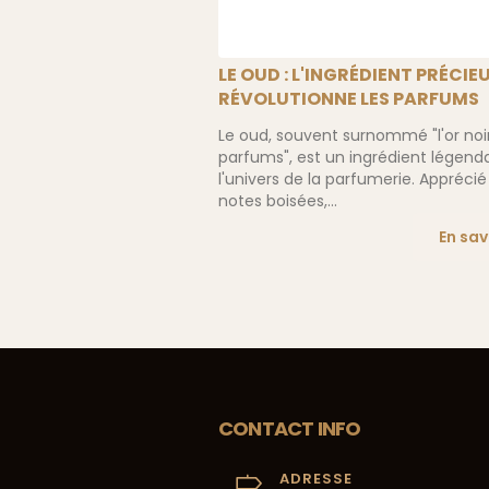
LE OUD : L'INGRÉDIENT PRÉCIE
RÉVOLUTIONNE LES PARFUMS
Le oud, souvent surnommé "l'or noi
parfums", est un ingrédient légend
l'univers de la parfumerie. Apprécié
notes boisées,...
En sav
CONTACT INFO
ADRESSE