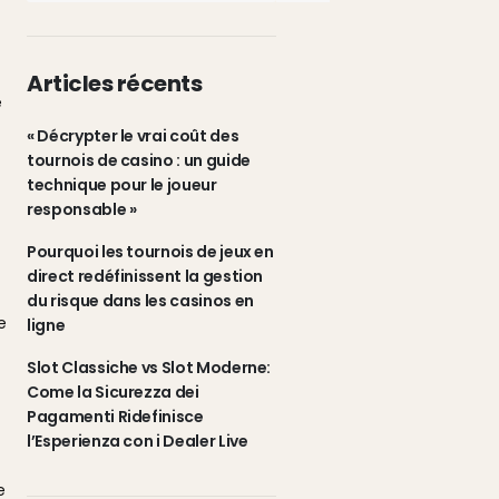
Articles récents
e
« Décrypter le vrai coût des
tournois de casino : un guide
technique pour le joueur
responsable »
Pourquoi les tournois de jeux en
direct redéfinissent la gestion
du risque dans les casinos en
e
ligne
Slot Classiche vs Slot Moderne:
Come la Sicurezza dei
Pagamenti Ridefinisce
l’Esperienza con i Dealer Live
e