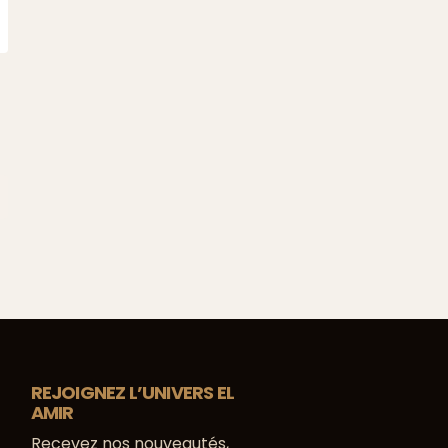
L’AMBRE : L’INGRÉDIENT MYSTÉRIEUX QUI
SUBLIME LES PARFUMS EL AMIR
L’ambre est l’un des ingrédients les plus
fascinants et évocateurs de la parfumerie. Ses
notes chaudes, douces et réconfortantes
créent un élément...
En savoir plus
REJOIGNEZ L’UNIVERS EL
AMIR
Recevez nos nouveautés,