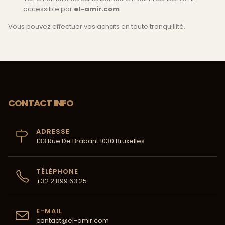
accessible par
el-amir.com
.
Vous pouvez effectuer vos achats en toute tranquillité.
CONTACT INFO
ADRESSE
133 Rue De Brabant 1030 Bruxelles
TÉLÉPHONE
+32 2 899 63 25
E-MAIL
contact@el-amir.com