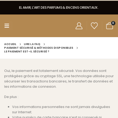
EL AMIR, L'ART DES PARFUMS & ENCENS ORIENTAUX.
0
ACCUEIL
LIRE LA FAQ
PAIEMENT SÉCURISÉ & MÉTHODES DISPONIBLES
LE PAIEMENT EST-IL SÉCURISÉ ?
Oui, le paiement est totalement sécurisé. Vos données sont
protégées grâce au cryptage SSL, une technologie utilisée pour
sécuriser les transactions bancaires, le transfert de données et
les informations de connexion.
De plus :
Vos informations personnelles ne sont jamais divulguées
sur Internet.
Votre numéro de carte bancaire n’est ni conservé ni