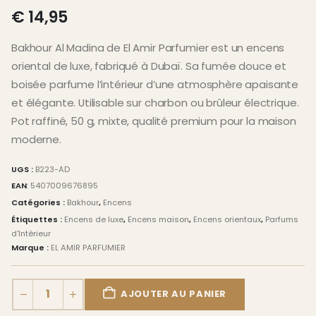
0
Sur 5
€
14,95
Bakhour Al Madina de El Amir Parfumier est un encens
oriental de luxe, fabriqué à Dubaï. Sa fumée douce et
boisée parfume l’intérieur d’une atmosphère apaisante
et élégante. Utilisable sur charbon ou brûleur électrique.
Pot raffiné, 50 g, mixte, qualité premium pour la maison
moderne.
UGS :
B223-AD
EAN
:
5407009676895
Catégories :
Bakhour
,
Encens
Étiquettes :
Encens de luxe
,
Encens maison
,
Encens orientaux
,
Parfums
d'Intérieur
Marque :
EL AMIR PARFUMIER
AJOUTER AU PANIER