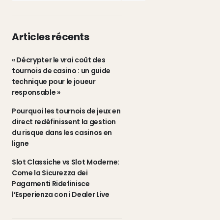
Articles récents
« Décrypter le vrai coût des
tournois de casino : un guide
technique pour le joueur
responsable »
Pourquoi les tournois de jeux en
direct redéfinissent la gestion
du risque dans les casinos en
ligne
Slot Classiche vs Slot Moderne:
Come la Sicurezza dei
Pagamenti Ridefinisce
l’Esperienza con i Dealer Live