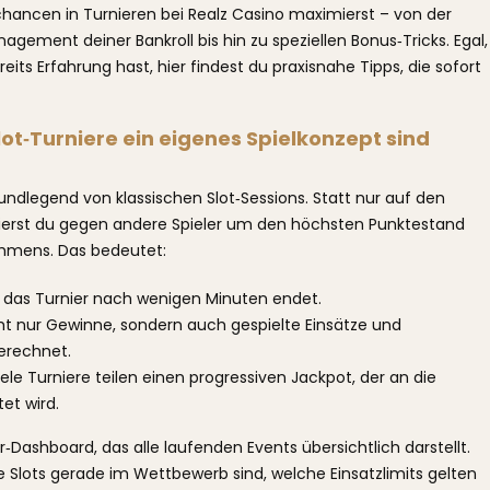
nchancen in Turnieren bei Realz Casino maximierst – von der
agement deiner Bankroll bis hin zu speziellen Bonus‑Tricks. Egal,
its Erfahrung hast, hier findest du praxisnahe Tipps, die sofort
t‑Turniere ein eigenes Spielkonzept sind
undlegend von klassischen Slot‑Sessions. Statt nur auf den
ierst du gegen andere Spieler um den höchsten Punktestand
ahmens. Das bedeutet:
eil das Turnier nach wenigen Minuten endet.
t nur Gewinne, sondern auch gespielte Einsätze und
erechnet.
e Turniere teilen einen progressiven Jackpot, der an die
et wird.
r‑Dashboard, das alle laufenden Events übersichtlich darstellt.
e Slots gerade im Wettbewerb sind, welche Einsatzlimits gelten