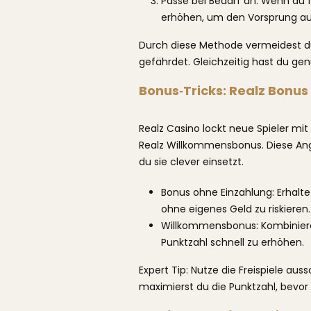
Passe bei Bedarf an: Wenn du f
erhöhen, um den Vorsprung a
Durch diese Methode vermeidest du
gefährdet. Gleichzeitig hast du gen
Bonus‑Tricks: Realz Bonus
Realz Casino lockt neue Spieler m
Realz Willkommensbonus. Diese Ang
du sie clever einsetzt.
Bonus ohne Einzahlung: Erhalte s
ohne eigenes Geld zu riskieren.
Willkommensbonus: Kombiniere 
Punktzahl schnell zu erhöhen.
Expert Tip: Nutze die Freispiele aus
maximierst du die Punktzahl, bevo