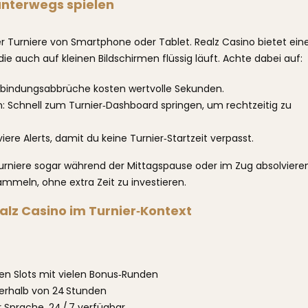
 unterwegs spielen
r Turniere von Smartphone oder Tablet. Realz Casino bietet ein
ie auch auf kleinen Bildschirmen flüssig läuft. Achte dabei auf:
erbindungsabbrüche kosten wertvolle Sekunden.
: Schnell zum Turnier‑Dashboard springen, um rechtzeitig zu
ere Alerts, damit du keine Turnier‑Startzeit verpasst.
urniere sogar während der Mittagspause oder im Zug absolviere
ammeln, ohne extra Zeit zu investieren.
alz Casino im Turnier‑Kontext
en Slots mit vielen Bonus‑Runden
nerhalb von 24 Stunden
 Sprache, 24 / 7 verfügbar