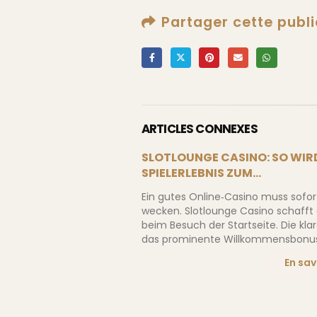
Partager cette publi
ARTICLES CONNEXES
SLOTLOUNGE CASINO: SO WIR
SPIELERLEBNIS ZUM
WEIHNACHTS‑HIGHLIGHT
Ein gutes Online‑Casino muss sofor
wecken. Slotlounge Casino schafft 
beim Besuch der Startseite. Die kla
das prominente Willkommensbonus.
En sav