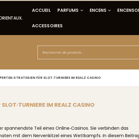
ACCUEIL
PARFUMS
ENCENS
ENCENSO
 ORIENTAUX.
ACCESSOIRES
PERTEN‑STRATEGIEN FÜR SLOT‑TURNIERE IM REALZ CASINO
 SLOT‑TURNIERE IM REALZ CASINO
 der spannendste Teil eines Online‑Casinos. Sie verbinden das
maten mit dem Nervenkitzel eines Wettkampfs. In diesem Beitra