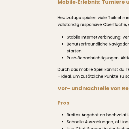
Mobile‑Erlebnis: Turniere
Heutzutage spielen viele Teilnehme
vollständig responsive Oberfläche, d
Stabile Internetverbindung: V
Benutzerfreundliche Navigation
starten.
Push‑Benachrichtigungen: Aktivi
Durch das mobile Spiel kannst du T
– ideal, um zusätzliche Punkte zu s
Vor- und Nachteile von Re
Pros
Breites Angebot an hochvolatil
Schnelle Auszahlungen, oft in
Live‑Chat‑Support in deutscher