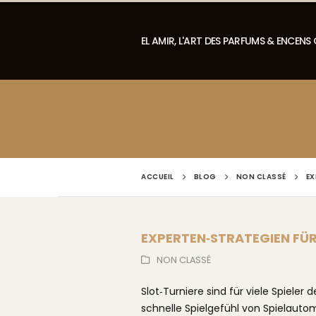
EL AMIR, L'ART DES PARFUMS & ENCENS
ACCUEIL
BLOG
NON CLASSÉ
EX
EXPERTEN‑STRATEGIEN FÜR
NON CLASSÉ
Slot‑Turniere sind für viele Spieler
schnelle Spielgefühl von Spielauto