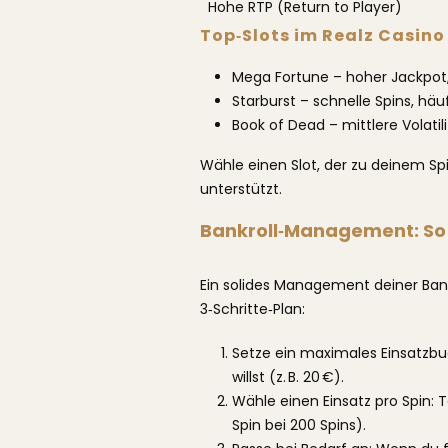
Hohe RTP (Return to Player)
Top‑Slots im Realz Casino 
Mega Fortune – hoher Jackpot, v
Starburst – schnelle Spins, hä
Book of Dead – mittlere Volati
Wähle einen Slot, der zu deinem Spi
unterstützt.
Bankroll‑Management: So 
Ein solides Management deiner Bankr
3‑Schritte‑Plan:
Setze ein maximales Einsatzbu
willst (z. B. 20 €).
Wähle einen Einsatz pro Spin: T
Spin bei 200 Spins).