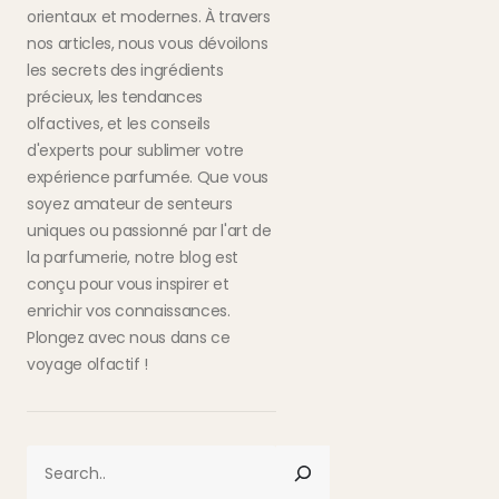
orientaux et modernes. À travers
nos articles, nous vous dévoilons
les secrets des ingrédients
précieux, les tendances
olfactives, et les conseils
d'experts pour sublimer votre
expérience parfumée. Que vous
soyez amateur de senteurs
uniques ou passionné par l'art de
la parfumerie, notre blog est
conçu pour vous inspirer et
enrichir vos connaissances.
Plongez avec nous dans ce
voyage olfactif !
RECHERCHER