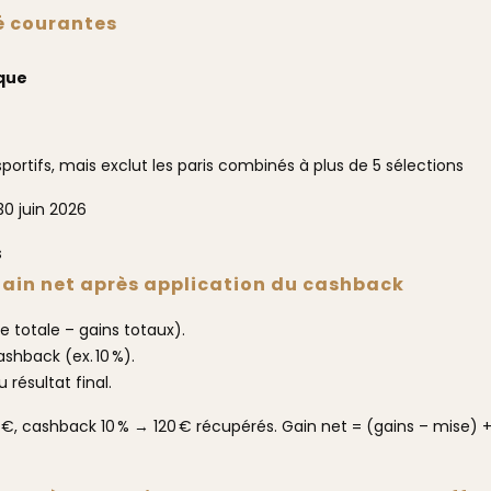
té courantes
que
sportifs, mais exclut les paris combinés à plus de 5 sélections
 30 juin 2026
s
gain net après application du cashback
e totale – gains totaux).
shback (ex. 10 %).
résultat final.
 €, cashback 10 % → 120 € récupérés. Gain net = (gains – mise) 