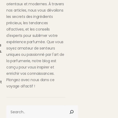
orientaux et modernes. À travers
nos articles, nous vous dévoilons
les secrets des ingrédients
précieux, les tendances
olfactives, et les conseils
d'experts pour sublimer votre
expérience parfumée. Que vous
s
soyez amateur de senteurs
s.
uniques ou passionné par l'art de
la parfumerie, notre blog est
conçu pour vous inspirer et
enrichir vos connaissances.
Plongez avec nous dans ce
t
voyage olfactif !
RECHERCHER