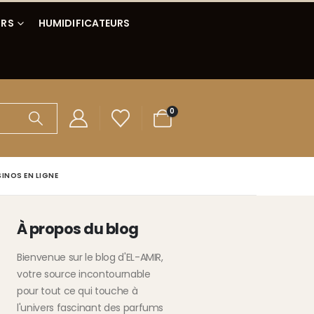
IRS
HUMIDIFICATEURS
0
INOS EN LIGNE
À propos du blog
Bienvenue sur le blog d'EL-AMIR,
votre source incontournable
pour tout ce qui touche à
l'univers fascinant des parfums