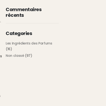
Commentaires
récents
.
Categories
Les Ingrédients des Parfums
(16)
Non classé
(97)
es
s