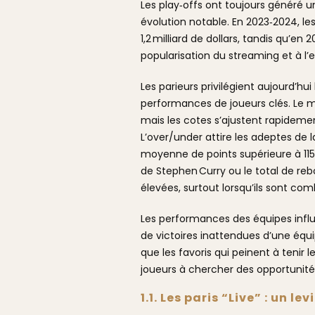
Les play‑offs ont toujours généré 
évolution notable. En 2023‑2024, le
1,2 milliard de dollars, tandis qu’en 
popularisation du streaming et à l’e
Les parieurs privilégient aujourd’hui
performances de joueurs clés. Le mone
mais les cotes s’ajustent rapidemen
L’over/under attire les adeptes de
moyenne de points supérieure à 115
de Stephen Curry ou le total de r
élevées, surtout lorsqu’ils sont c
Les performances des équipes infl
de victoires inattendues d’une équi
que les favoris qui peinent à tenir 
joueurs à chercher des opportunité
1.1. Les paris “Live” : un l