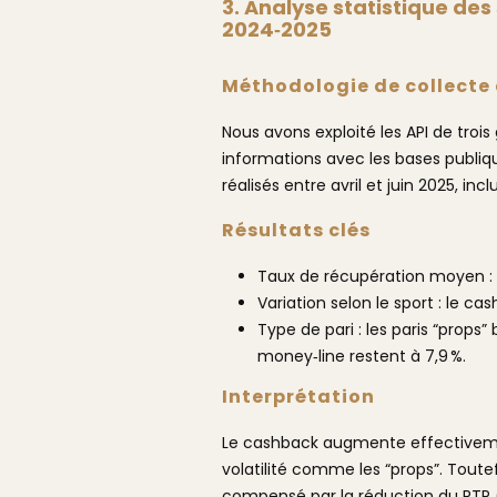
3. Analyse statistique des
2024‑2025
Méthodologie de collecte
Nous avons exploité les API de troi
informations avec les bases publiq
réalisés entre avril et juin 2025, incl
Résultats clés
Taux de récupération moyen : 8
Variation selon le sport : le cas
Type de pari : les paris “props”
money‑line restent à 7,9 %.
Interprétation
Le cashback augmente effectivement 
volatilité comme les “props”. Toute
compensé par la réduction du RTP (R