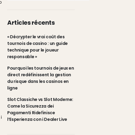
o
Articles récents
« Décrypter le vrai coût des
tournois de casino : un guide
technique pour le joueur
responsable »
Pourquoi les tournois de jeux en
direct redéfinissent la gestion
du risque dans les casinos en
ligne
Slot Classiche vs Slot Moderne:
Come la Sicurezza dei
Pagamenti Ridefinisce
i
l’Esperienza con i Dealer Live