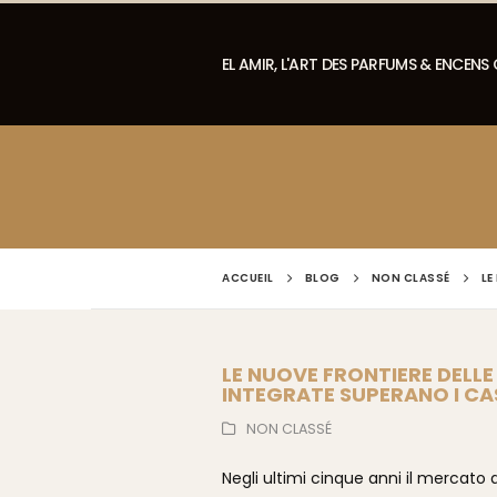
EL AMIR, L'ART DES PARFUMS & ENCENS
ACCUEIL
BLOG
NON CLASSÉ
LE
LE NUOVE FRONTIERE DELL
INTEGRATE SUPERANO I CA
NON CLASSÉ
Negli ultimi cinque anni il mercato