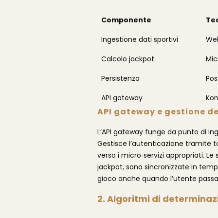
Componente
Tec
Ingestione dati sportivi
Web
Calcolo jackpot
Mic
Persistenza
Pos
API gateway
Kon
API gateway e gestione de
L’API gateway funge da punto di ingr
Gestisce l’autenticazione tramite t
verso i micro‑servizi appropriati. L
jackpot, sono sincronizzate in temp
gioco anche quando l’utente passa
2. Algoritmi di determinaz