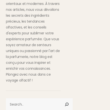
orientaux et modernes. À travers
nos articles, nous vous dévoilons
les secrets des ingrédients
précieux, les tendances
olfactives, et les conseils
d'experts pour sublimer votre
expérience parfumée. Que vous
soyez amateur de senteurs
uniques ou passionné par l'art de
la parfumerie, notre blog est
conçu pour vous inspirer et
enrichir vos connaissances.
a
Plongez avec nous dans ce
voyage olfactif !
RECHERCHER