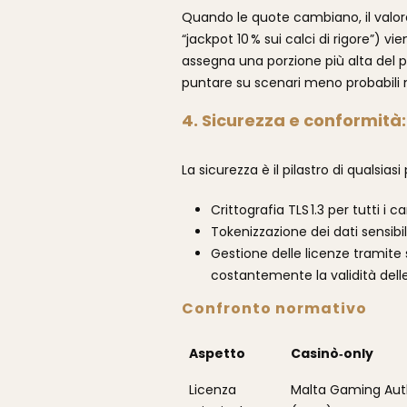
Quando le quote cambiano, il valor
“jackpot 10 % sui calci di rigore”) v
assegna una porzione più alta del po
puntare su scenari meno probabili 
4. Sicurezza e conformità:
La sicurezza è il pilastro di qualsia
Crittografia TLS 1.3 per tutti i 
Tokenizzazione dei dati sensibil
Gestione delle licenze tramite
costantemente la validità delle 
Confronto normativo
Aspetto
Casinò‑only
Licenza
Malta Gaming Aut