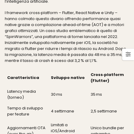
l’intelligenza artificiale.
I framework cross‑platform – Flutter, React Native e Unity –
hanno colmato questo divario offrendo performance quasi
native grazie a compilazione ahead‑of‑time (AOT) e a motori
grafici ottimizzati. Un caso studio emblematico è quello di
“SpinWarriors”, una piattaforma di tornei lanciata nel 2022.
Inizialmente sviluppata nativamente per iOS, la società ha
migrato a Flutter per ridurre i tempi di rilascio su Android. Dopo
la migrazione, la latenza media è passata da 48 ms a 35 ms,
mentre il tasso di crash è sceso dal 3,2 % al 1,1 %.
Cross‑platform
Caratteristica
Sviluppo nativo
(Flutter)
Latency media
30 ms
35 ms
(torneo)
Tempo di sviluppo
4 settimane
2,5 settimane
per feature
Limitati a
Aggiornamenti OTA
Unico bundle per
iOS/Android
(over‑the‑air)
entrambe