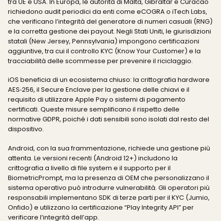
tra UE e USA. In Europa, le autorità di Malta, Gibraltar e Curacao
richiedono audit periodici da enti come eCOGRA o iTech Labs,
che verificano l’integrità del generatore di numeri casuali (RNG)
e la corretta gestione dei payout. Negli Stati Uniti, le giurisdizioni
statali (New Jersey, Pennsylvania) impongono certificazioni
aggiuntive, tra cui il controllo KYC (Know Your Customer) e la
tracciabilità delle scommesse per prevenire il riciclaggio.
iOS beneficia di un ecosistema chiuso: la crittografia hardware
AES‑256, il Secure Enclave per la gestione delle chiavi e il
requisito di utilizzare Apple Pay o sistemi di pagamento
certificati. Queste misure semplificano il rispetto delle
normative GDPR, poiché i dati sensibili sono isolati dal resto del
dispositivo.
Android, con la sua frammentazione, richiede una gestione più
attenta. Le versioni recenti (Android 12+) includono la
crittografia a livello di file system e il supporto per il
BiometricPrompt, ma la presenza di OEM che personalizzano il
sistema operativo può introdurre vulnerabilità. Gli operatori più
responsabili implementano SDK di terze parti per il KYC (Jumio,
Onfido) e utilizzano la certificazione “Play Integrity API” per
verificare l’integrità dell’app.