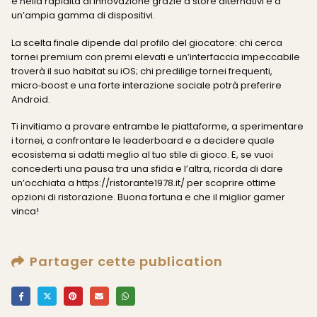
e nella rapidità di innovazione grazie a store alternativi e a
un’ampia gamma di dispositivi.
La scelta finale dipende dal profilo del giocatore: chi cerca
tornei premium con premi elevati e un’interfaccia impeccabile
troverà il suo habitat su iOS; chi predilige tornei frequenti,
micro‑boost e una forte interazione sociale potrà preferire
Android.
Ti invitiamo a provare entrambe le piattaforme, a sperimentare
i tornei, a confrontare le leaderboard e a decidere quale
ecosistema si adatti meglio al tuo stile di gioco. E, se vuoi
concederti una pausa tra una sfida e l’altra, ricorda di dare
un’occhiata a
https://ristorante1978.it/
per scoprire ottime
opzioni di ristorazione. Buona fortuna e che il miglior gamer
vinca!
Partager cette publication