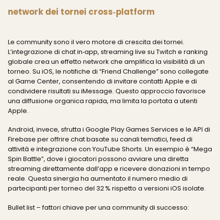
network dei tornei cross‑platform
Le community sono il vero motore di crescita dei tornei.
L’integrazione di chat in‑app, streaming live su Twitch e ranking
globale crea un effetto network che amplifica la visibilità di un
torneo. Su iOS, le notifiche di “Friend Challenge” sono collegate
al Game Center, consentendo di invitare contatti Apple e di
condividere risultati su iMessage. Questo approccio favorisce
una diffusione organica rapida, ma limita la portata a utenti
Apple.
Android, invece, sfrutta i Google Play Games Services e le API di
Firebase per offrire chat basate su canali tematici, feed di
attività e integrazione con YouTube Shorts. Un esempio è “Mega
Spin Battle”, dove i giocatori possono avviare una diretta
streaming direttamente dall’app e ricevere donazioni in tempo
reale. Questa sinergia ha aumentato il numero medio di
partecipanti per torneo del 32 % rispetto a versioni iOS isolate.
Bullet list – fattori chiave per una community di successo: