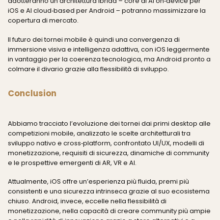
adotteranno un’architettura ibrida – core di AI on‑device per
iOS e AI cloud‑based per Android – potranno massimizzare la
copertura di mercato.
Il futuro dei tornei mobile è quindi una convergenza di
immersione visiva e intelligenza adattiva, con iOS leggermente
in vantaggio per la coerenza tecnologica, ma Android pronto a
colmare il divario grazie alla flessibilità di sviluppo.
Conclusion
Abbiamo tracciato l’evoluzione dei tornei dai primi desktop alle
competizioni mobile, analizzato le scelte architetturali tra
sviluppo nativo e cross‑platform, confrontato UI/UX, modelli di
monetizzazione, requisiti di sicurezza, dinamiche di community
e le prospettive emergenti di AR, VR e AI.
Attualmente, iOS offre un’esperienza più fluida, premi più
consistenti e una sicurezza intrinseca grazie al suo ecosistema
chiuso. Android, invece, eccelle nella flessibilità di
monetizzazione, nella capacità di creare community più ampie