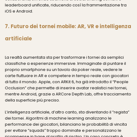
leaderboard unificate, riducendo così la frammentazione tra
iOS e Android.
7. Futuro dei tornei mobile: AR, VR e intelligenza
artificiale
La realtà aumentata sta per trasformare i tornei da semplici
classifiche a esperienze immersive. Immaginate di puntare il
proprio smartphone su un tavolo da poker reale, vedere le
carte fluttuare in AR e competere in tempo reale con giocatori
di tutto il mondo. Apple, con ARKit 6, ha già introdotto il “People
Occlusion” che permette di inserire avatar realistici nei tornei,
mentre Android, grazie a ARCore Depth Lab, offre tracciamento
della superficie più preciso.
L’intelligenza artificiale, d’altro canto, sta diventando il “regista”
dei tornei. Algoritmi di machine learning analizzano le
performance dei giocatori, bilanciano le probabilità di vincita
per evitare “squads” troppo dominate e personalizzano le
ricompense in base al profilo di rischio. Un caso concreto è