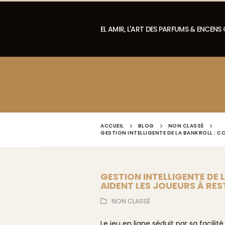
EL AMIR, L'ART DES PARFUMS & ENCENS
ACCUEIL
BLOG
NON CLASSÉ
GESTION INTELLIGENTE DE LA BANKROLL : C
GESTION INTELLIGENTE DE 
AIDENT LES JOUEURS À RES
NON CLASSÉ
Le jeu en ligne séduit par sa faci