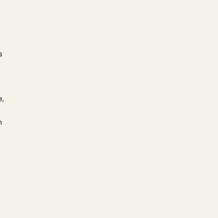
s
e,
n