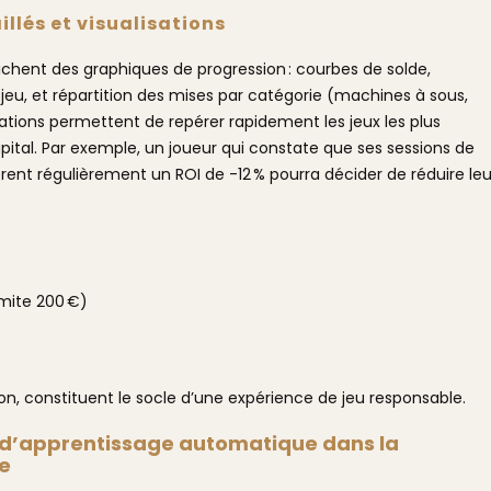
illés et visualisations
chent des graphiques de progression : courbes de solde,
eu, et répartition des mises par catégorie (machines à sous,
lisations permettent de repérer rapidement les jeux les plus
apital. Par exemple, un joueur qui constate que ses sessions de
èrent régulièrement un ROI de -12 % pourra décider de réduire leu
imite 200 €)
ption, constituent le socle d’une expérience de jeu responsable.
s d’apprentissage automatique dans la
e