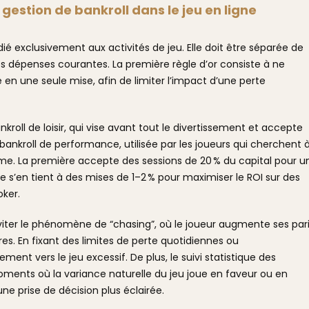
gestion de bankroll dans le jeu en ligne
dié exclusivement aux activités de jeu. Elle doit être séparée de
s dépenses courantes. La première règle d’or consiste à ne
 en une seule mise, afin de limiter l’impact d’une perte
kroll de loisir, qui vise avant tout le divertissement et accepte
 bankroll de performance, utilisée par les joueurs qui cherchent 
erme. La première accepte des sessions de 20 % du capital pour u
e s’en tient à des mises de 1–2 % pour maximiser le ROI sur des
ker.
iter le phénomène de “chasing”, où le joueur augmente ses par
es. En fixant des limites de perte quotidiennes ou
ment vers le jeu excessif. De plus, le suivi statistique des
moments où la variance naturelle du jeu joue en faveur ou en
une prise de décision plus éclairée.