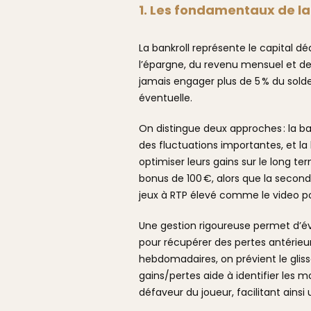
1. Les fondamentaux de la 
La bankroll représente le capital dé
l’épargne, du revenu mensuel et de
jamais engager plus de 5 % du solde
éventuelle.
On distingue deux approches : la ban
des fluctuations importantes, et la
optimiser leurs gains sur le long t
bonus de 100 €, alors que la second
jeux à RTP élevé comme le video po
Une gestion rigoureuse permet d’év
pour récupérer des pertes antérieur
hebdomadaires, on prévient le glisse
gains/pertes aide à identifier les 
défaveur du joueur, facilitant ainsi 