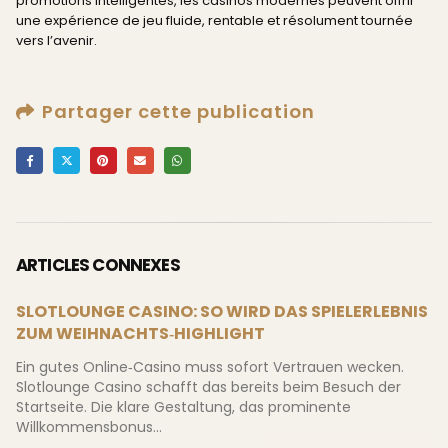
promotions intelligentes, les casinos modernes peuvent offrir
une expérience de jeu fluide, rentable et résolument tournée
vers l’avenir.
Partager cette publication
ARTICLES CONNEXES
SLOTLOUNGE CASINO: SO WIRD DAS SPIELERLEBNIS
ZUM WEIHNACHTS‑HIGHLIGHT
Ein gutes Online‑Casino muss sofort Vertrauen wecken.
Slotlounge Casino schafft das bereits beim Besuch der
Startseite. Die klare Gestaltung, das prominente
Willkommensbonus...