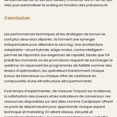
réel, puis automatiser le scaling en fonction des prévisions IA.
Conclusion
Les performances techniques et les stratégies de bonus ne
sont plus deux silos séparés ; ils forment une synergie
indispensable pour atteindre le zero‑lag. Une architecture
adaptable—cloud hybride, edge‑nodes, cache intelligent—
permet de répondre aux exigences de rapidité, tandis que l’IA
prédit les moments où les promotions risquent de surcharger le
système. En repensant les programmes de fidélité comme des
leviers d’optimisation, les opérateurs transforment chaque
bonus de bienvenue ou chaque offre de cashback en
composante d’une infrastructure ultra‑performante.
Il est temps d’expérimenter, de mesurer l’impact sur la latence,
la satisfaction des joueurs et les indicateurs de conversion. Les
ressources disponibles sur des sites comme Cardplayer offrent
un point de départ neutre pour approfondir chaque aspect
technique et marketing. En alliant vitesse, sécurité et