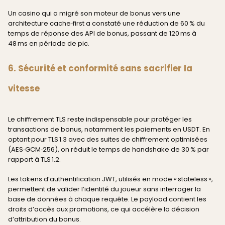
Un casino qui a migré son moteur de bonus vers une
architecture cache‑first a constaté une réduction de 60 % du
temps de réponse des API de bonus, passant de 120 ms à
48 ms en période de pic.
6. Sécurité et conformité sans sacrifier la
vitesse
Le chiffrement TLS reste indispensable pour protéger les
transactions de bonus, notamment les paiements en USDT. En
optant pour TLS 1.3 avec des suites de chiffrement optimisées
(AES‑GCM‑256), on réduit le temps de handshake de 30 % par
rapport à TLS 1.2.
Les tokens d’authentification JWT, utilisés en mode « stateless »,
permettent de valider l’identité du joueur sans interroger la
base de données à chaque requête. Le payload contient les
droits d’accès aux promotions, ce qui accélère la décision
d’attribution du bonus.