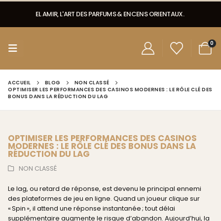
EL AMIR, L'ART DES PARFUMS & ENCENS ORIENTAUX.
0
ACCUEIL
BLOG
NON CLASSÉ
OPTIMISER LES PERFORMANCES DES CASINOS MODERNES : LE RÔLE CLÉ DES
BONUS DANS LA RÉDUCTION DU LAG
OPTIMISER LES PERFORMANCES DES CASINOS
MODERNES : LE RÔLE CLÉ DES BONUS DANS LA
RÉDUCTION DU LAG
NON CLASSÉ
Le lag, ou retard de réponse, est devenu le principal ennemi
des plateformes de jeu en ligne. Quand un joueur clique sur
« Spin », il attend une réponse instantanée ; tout délai
supplémentaire augmente le risque d’abandon. Aujourd’hui, la