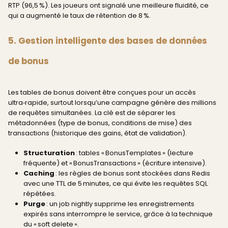
RTP (96,5 %). Les joueurs ont signalé une meilleure fluidité, ce
qui a augmenté le taux de rétention de 8 %.
5. Gestion intelligente des bases de données
de bonus
Les tables de bonus doivent être conçues pour un accès
ultra‑rapide, surtout lorsqu’une campagne génère des millions
de requêtes simultanées. La clé est de séparer les
métadonnées (type de bonus, conditions de mise) des
transactions (historique des gains, état de validation).
Structuration
: tables « BonusTemplates » (lecture
fréquente) et « BonusTransactions » (écriture intensive).
Caching
: les règles de bonus sont stockées dans Redis
avec une TTL de 5 minutes, ce qui évite les requêtes SQL
répétées.
Purge
: un job nightly supprime les enregistrements
expirés sans interrompre le service, grâce à la technique
du « soft delete ».