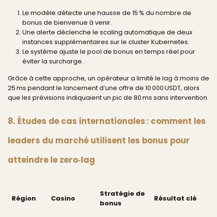
Le modèle détecte une hausse de 15 % du nombre de
bonus de bienvenue à venir.
Une alerte déclenche le scaling automatique de deux
instances supplémentaires sur le cluster Kubernetes.
Le système ajuste le pool de bonus en temps réel pour
éviter la surcharge.
Grâce à cette approche, un opérateur a limité le lag à moins de
25 ms pendant le lancement d’une offre de 10 000 USDT, alors
que les prévisions indiquaient un pic de 80 ms sans intervention.
8. Études de cas internationales : comment les
leaders du marché utilisent les bonus pour
atteindre le zero‑lag
Stratégie de
Région
Casino
Résultat clé
bonus