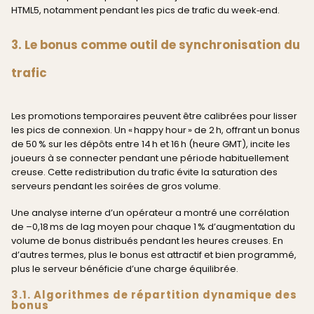
HTML5, notamment pendant les pics de trafic du week‑end.
3. Le bonus comme outil de synchronisation du
trafic
Les promotions temporaires peuvent être calibrées pour lisser
les pics de connexion. Un « happy hour » de 2 h, offrant un bonus
de 50 % sur les dépôts entre 14 h et 16 h (heure GMT), incite les
joueurs à se connecter pendant une période habituellement
creuse. Cette redistribution du trafic évite la saturation des
serveurs pendant les soirées de gros volume.
Une analyse interne d’un opérateur a montré une corrélation
de –0,18 ms de lag moyen pour chaque 1 % d’augmentation du
volume de bonus distribués pendant les heures creuses. En
d’autres termes, plus le bonus est attractif et bien programmé,
plus le serveur bénéficie d’une charge équilibrée.
3.1. Algorithmes de répartition dynamique des
bonus