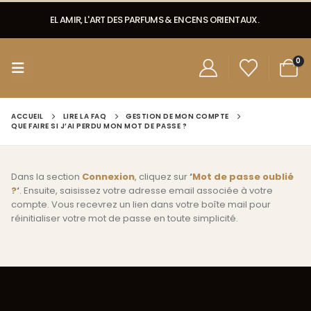
EL AMIR, L'ART DES PARFUMS & ENCENS ORIENTAUX.
0
ACCUEIL
LIRE LA FAQ
GESTION DE MON COMPTE
QUE FAIRE SI J’AI PERDU MON MOT DE PASSE ?
Dans la section
Connexion
, cliquez sur
‘
Mot de passe oublié
?
‘
. Ensuite, saisissez votre adresse email associée à votre
compte. Vous recevrez un lien dans votre boîte mail pour
réinitialiser votre mot de passe en toute simplicité.