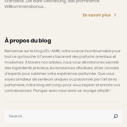
Startseite. Die klare Gestaltung, das prominente
Willkommensbonus...
En savoir plus
À propos du blog
Bienvenue sur le blog d'EL-AMIR, votre source incontournable pour
tout ce qui touche à l'univers fascinant des parfums orientaux et
modernes. À travers nos articles, nous vous dévoilons les secrets
des ingrédients précieux, les tendances olfactives, et les conseils
d'experts pour sublimer votre expérience parfumée. Que vous
soyez amateur de senteurs uniques ou passionné par l'art de la
parfumerie, notre blog est conçu pour vous inspirer et enrichir vos
connaissances. Plongez avec nous dans ce voyage olfactif !
RECHERCHER