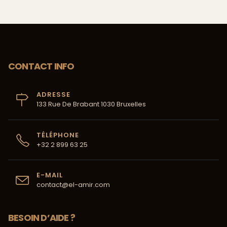
CONTACT INFO
ADRESSE
133 Rue De Brabant 1030 Bruxelles
TÉLÉPHONE
+32 2 899 63 25
E-MAIL
contact@el-amir.com
BESOIN D’AIDE ?