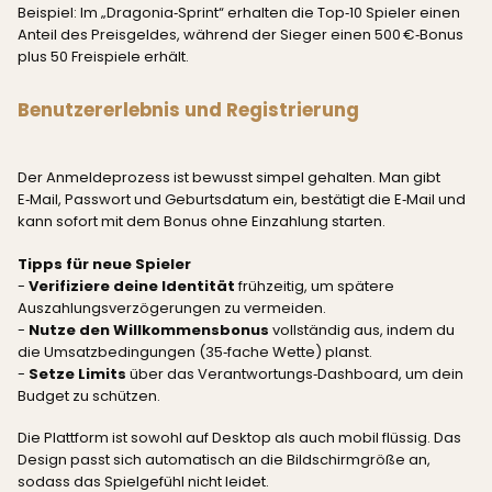
Beispiel: Im „Dragonia‑Sprint“ erhalten die Top‑10 Spieler einen
Anteil des Preisgeldes, während der Sieger einen 500 €‑Bonus
plus 50 Freispiele erhält.
Benutzererlebnis und Registrierung
Der Anmeldeprozess ist bewusst simpel gehalten. Man gibt
E‑Mail, Passwort und Geburtsdatum ein, bestätigt die E‑Mail und
kann sofort mit dem Bonus ohne Einzahlung starten.
Tipps für neue Spieler
-
Verifiziere deine Identität
frühzeitig, um spätere
Auszahlungsverzögerungen zu vermeiden.
-
Nutze den Willkommensbonus
vollständig aus, indem du
die Umsatzbedingungen (35‑fache Wette) planst.
-
Setze Limits
über das Verantwortungs‑Dashboard, um dein
Budget zu schützen.
Die Plattform ist sowohl auf Desktop als auch mobil flüssig. Das
Design passt sich automatisch an die Bildschirmgröße an,
sodass das Spielgefühl nicht leidet.