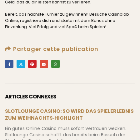
Geld, das du dir leisten kannst zu verlieren.
Bereit, das nächste Turnier zu gewinnen? Besuche Casinolab
Online, registriere dich und starte mit dem Bonus ohne
Einzahlung. Viel Erfolg und viel Spaß beim Spielen!
Partager cette publication
ARTICLES CONNEXES
SLOTLOUNGE CASINO: SO WIRD DAS SPIELERLEBNIS
ZUM WEIHNACHTS‑HIGHLIGHT
Ein gutes Online‑Casino muss sofort Vertrauen wecken.
Slotlounge Casino schafft das bereits beim Besuch der